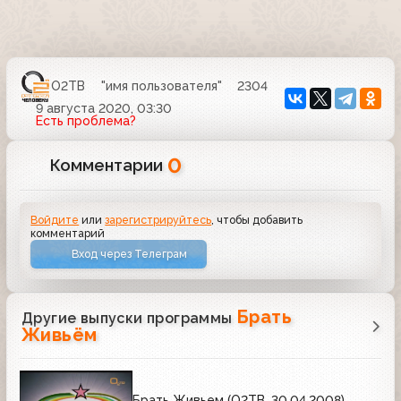
О2ТВ
"имя пользователя"
2304
9 августа 2020, 03:30
Есть проблема?
0
Комментарии
Войдите
или
зарегистрируйтесь
, чтобы добавить
комментарий
Вход через Телеграм
Брать
Другие выпуски программы
Живьём
Брать Живьем (О2ТВ, 30.04.2008)