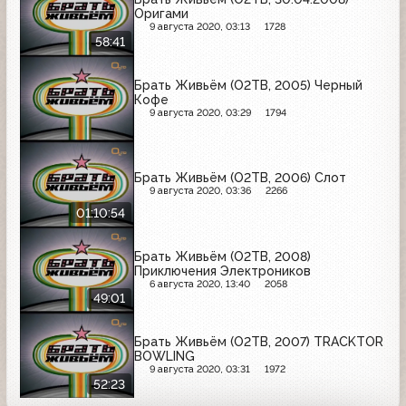
Оригами
9 августа 2020, 03:13
1728
58:41
Брать Живьём (О2ТВ, 2005) Черный
Кофе
9 августа 2020, 03:29
1794
Брать Живьём (О2ТВ, 2006) Слот
9 августа 2020, 03:36
2266
01:10:54
Брать Живьём (О2ТВ, 2008)
Приключения Электроников
6 августа 2020, 13:40
2058
49:01
Брать Живьём (О2ТВ, 2007) TRACKTOR
BOWLING
9 августа 2020, 03:31
1972
52:23