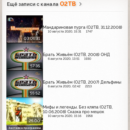
О2ТВ
Ещё записи с канала
Мандариновая пурга (О2ТВ, 31.12.2008)
10 августа 2020, 15:31
1747
03:06:31
Брать Живьём (О2ТВ, 2008) ОНД
6 августа 2020, 13:51
1930
57:35
Брать Живьём (О2ТВ, 2007) Дельфины
6 августа 2020, 02:42
2213
55:52
Мифы и легенды. Без кляпа (О2ТВ,
10.06.2008) Сказка про мешок
10 августа 2020, 15:16
1958
25:00
Заставка программы