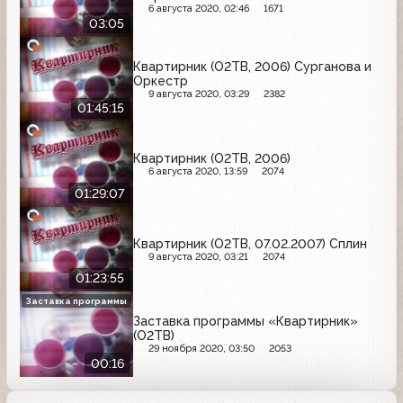
6 августа 2020, 02:46
1671
03:05
Квартирник (О2ТВ, 2006) Сурганова и
Оркестр
9 августа 2020, 03:29
2382
01:45:15
Квартирник (О2ТВ, 2006)
6 августа 2020, 13:59
2074
01:29:07
Квартирник (О2ТВ, 07.02.2007) Сплин
9 августа 2020, 03:21
2074
01:23:55
Заставка программы
Заставка программы «Квартирник»
(О2ТВ)
29 ноября 2020, 03:50
2053
00:16