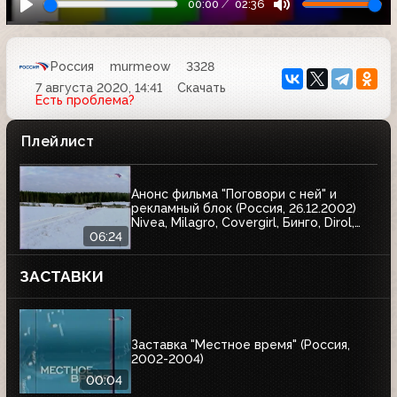
00:00
02:36
Россия
murmeow
3328
7 августа 2020, 14:41
Скачать
Есть проблема?
Плейлист
Анонс фильма "Поговори с ней" и
рекламный блок (Россия, 26.12.2002)
Nivea, Milagro, Covergirl, Бинго, Dirol,
Garnier, Балтика, AOS, Спасские ворота,
06:24
Wispa, Blend-a-med, Гарри Поттер и
тайная комната, J7, Чёрный жемчуг,
ЗАСТАВКИ
Аэроволны, Pringles
Заставка "Местное время" (Россия,
2002-2004)
00:04