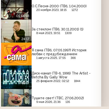
О.С.Песня-2000 (ТВ6, 1.04.2000)
20 ноября 2023, 18:15
1272
01:54:58
За стеклом (ТВ6, 30.11.2001) (1)
8 мая 2023, 19:51
1309
24:17
Я сама (ТВ6, 07.05.1997) История
любви с предубеждением
1 августа 2025, 17:55
366
Диск-канал (ТВ-6, 1996) The Artist -
Betcha By Gally Wow
25 февраля 2022, 02:12
1844
Тушите свет! (ТВС, 27.06.2002)
9 мая 2026, 21:36
135
10:22