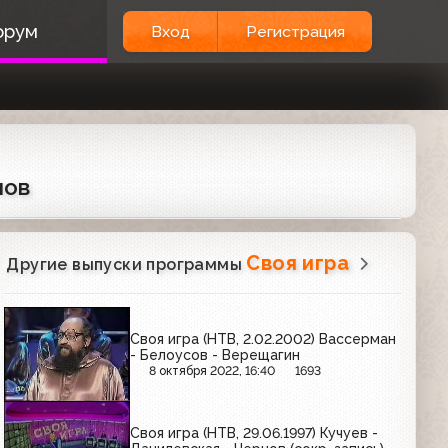
орум
Вход
Регистрация
лов
Своя игра
Другие выпуски программы
Своя игра (НТВ, 2.02.2002) Вассерман
- Белоусов - Верещагин
8 октября 2022, 16:40
1693
Своя игра (НТВ, 29.06.1997) Кучуев -