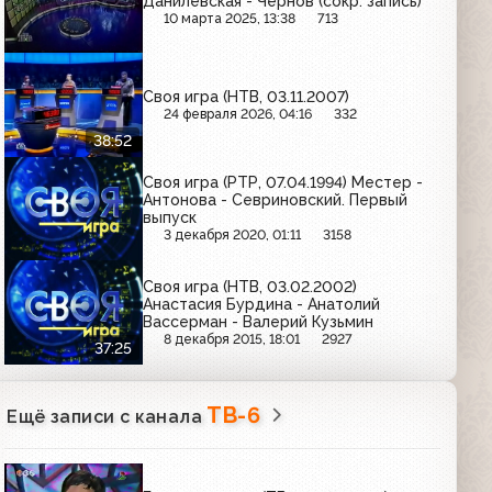
Данилевская - Чернов (сокр. запись)
10 марта 2025, 13:38
713
Своя игра (НТВ, 03.11.2007)
24 февраля 2026, 04:16
332
38:52
Своя игра (РТР, 07.04.1994) Местер -
Антонова - Севриновский. Первый
выпуск
3 декабря 2020, 01:11
3158
Своя игра (НТВ, 03.02.2002)
Анастасия Бурдина - Анатолий
Вассерман - Валерий Кузьмин
8 декабря 2015, 18:01
2927
37:25
ТВ-6
Ещё записи с канала