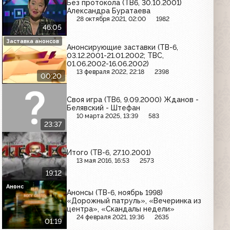
Без протокола (ТВ6, 30.10.2001)
Александра Буратаева
28 октября 2021, 02:00
1982
46:05
Заставка анонсов
Анонсирующие заставки (ТВ-6,
03.12.2001-21.01.2002; ТВС,
01.06.2002-16.06.2002)
13 февраля 2022, 22:18
2398
00:20
Своя игра (ТВ6, 9.09.2000) Жданов -
Белявский - Штефан
10 марта 2025, 13:39
583
23:37
Итого (ТВ-6, 27.10.2001)
13 мая 2016, 16:53
2573
19:12
Анонс
Анонсы (ТВ-6, ноябрь 1998)
«Дорожный патруль», «Вечеринка из
центра», «Скандалы недели»
24 февраля 2021, 19:36
2635
01:19