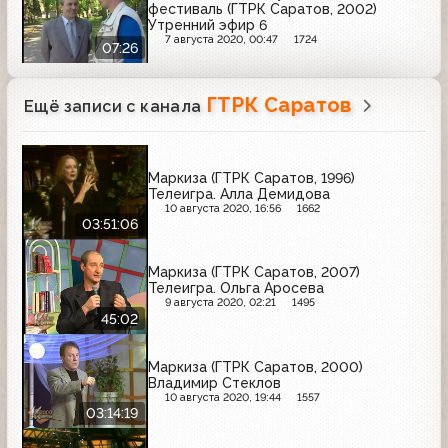
фестиваль (ГТРК Саратов, 2002)
Утренний эфир 6
7 августа 2020, 00:47
1724
07:26
ГТРК Саратов
Ещё записи с канала
Маркиза (ГТРК Саратов, 1996)
Телеигра. Алла Демидова
10 августа 2020, 16:56
1662
03:51:06
Маркиза (ГТРК Саратов, 2007)
Телеигра. Ольга Аросева
9 августа 2020, 02:21
1495
45:02
Маркиза (ГТРК Саратов, 2000)
Владимир Стеклов
10 августа 2020, 19:44
1557
03:14:19