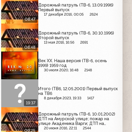
Дорожный патруль (ТВ-6, 13.09.1996)
Первый выпуск
17 декабря 2016, 00:05
2624
08:47
Дорожный патруль (ТВ-6, 30.10.1996)
Второй выпуск
13 мая 2016, 16:56
2691
08:48
Век XX. Наша версия (ТВ-6, осень
1999) 1959 год
30 июля 2020, 16:48
2148
Итого (ТВ6, 12.05.2001) Первый выпуск
на ТВ6
8 декабря 2023, 19:33
1417
19:37
Дорожный патруль (ТВ-6, 10.01.2002)
ДТП на Амурской улице; пожар на
улице Академика Варги; ДТП на
Красноказарменной улице
20 июня 2016, 22:11
2544
09:25