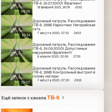
(ТВ-6, 16.07.2000) Фрагмент
18 февраля 2021, 18:09
2532
09:26
Дорожный патруль: Расследование
(ТВ-6, 1998) Наркотики: Нигерийская
сеть
7 августа 2020, 07:10
2403
10:14
Дорожный патруль. Расследование
(ТВ-6, 24.09.2000) Допустимые
нарушения (фрагмент)
8 апреля 2020, 20:56
2729
Дорожный патруль: Расследование
(ТВ-6, 1998) Контрольный выстрел в
голову матери
7 августа 2020, 07:20
2306
10:07
ТВ-6
Ещё записи с канала