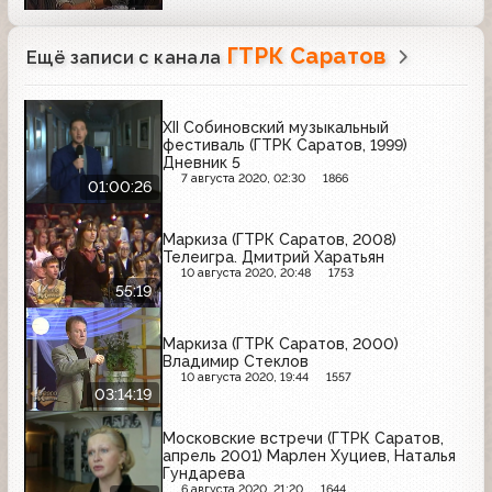
ГТРК Саратов
Ещё записи с канала
XII Собиновский музыкальный
фестиваль (ГТРК Саратов, 1999)
Дневник 5
7 августа 2020, 02:30
1866
01:00:26
Маркиза (ГТРК Саратов, 2008)
Телеигра. Дмитрий Харатьян
10 августа 2020, 20:48
1753
55:19
Маркиза (ГТРК Саратов, 2000)
Владимир Стеклов
10 августа 2020, 19:44
1557
03:14:19
Московские встречи (ГТРК Саратов,
апрель 2001) Марлен Хуциев, Наталья
Гундарева
6 августа 2020, 21:20
1644