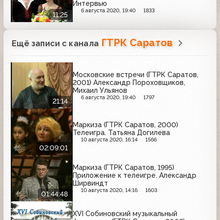
Интервью
6 августа 2020, 19:40
1833
11:25
ГТРК Саратов
Ещё записи с канала
Московские встречи (ГТРК Саратов,
2001) Александр Пороховщиков,
Михаил Ульянов
6 августа 2020, 19:40
1797
21:14
Маркиза (ГТРК Саратов, 2000)
Телеигра. Татьяна Догилева
10 августа 2020, 16:14
1566
02:09:01
Маркиза (ГТРК Саратов, 1995)
Приложение к телеигре. Александр
Ширвиндт
10 августа 2020, 14:16
1603
01:44:48
XVI Собиновский музыкальный