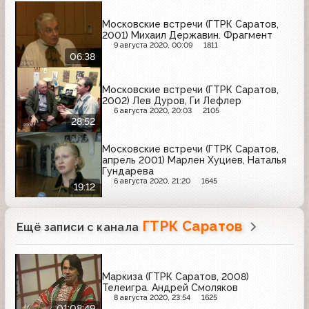
Московские встречи (ГТРК Саратов,
2001) Михаил Державин. Фрагмент
9 августа 2020, 00:09
1811
06:38
Московские встречи (ГТРК Саратов,
2002) Лев Дуров, Ги Лефлер
6 августа 2020, 20:03
2105
28:52
Московские встречи (ГТРК Саратов,
апрель 2001) Марлен Хуциев, Наталья
Гундарева
6 августа 2020, 21:20
1645
19:12
ГТРК Саратов
Ещё записи с канала
Маркиза (ГТРК Саратов, 2008)
Телеигра. Андрей Смоляков
8 августа 2020, 23:54
1625
01:08:49