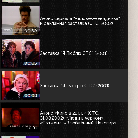
Анонс сериала "Человек-невидимка"
и рекламная заставка (СТС, 2002)
00:30
Заставка "Я Люблю СТС" (2001)
00:05
Заставка "Я смотрю СТС" (2001)
00:06
Анонс «Кино в 21:00» (СТС,
31.08.2002) «Люди в чёрном»,
«Бэтмен», «Влюблённый Шекспир»,
«Интервью с вампиром», «Миссия
00:31
невыполнима-2», «Марс атакует»,
«Конец света», «Угнать за 60