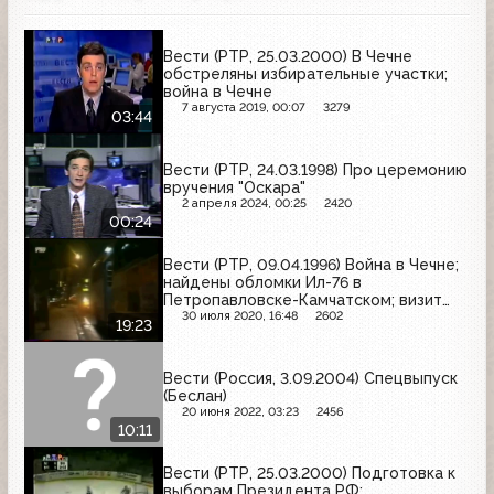
Вести (РТР, 25.03.2000) В Чечне
обстреляны избирательные участки;
война в Чечне
7 августа 2019, 00:07
3279
03:44
Вести (РТР, 24.03.1998) Про церемонию
вручения "Оскара"
2 апреля 2024, 00:25
2420
00:24
Вести (РТР, 09.04.1996) Война в Чечне;
найдены обломки Ил-76 в
Петропавловске-Камчатском; визит
президента Польши в Москву;
30 июля 2020, 16:48
2602
19:23
конфликт Северной и Южной Кореи;
подписание соглашения Югославии и
Македонии
Вести (Россия, 3.09.2004) Спецвыпуск
(Беслан)
20 июня 2022, 03:23
2456
10:11
Вести (РТР, 25.03.2000) Подготовка к
выборам Президента РФ;