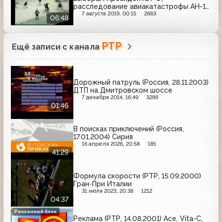
расследование авиакатастрофы АН-12
в Шри-Ланке
7 августа 2019, 00:15
2663
06:48
РТР
Ещё записи с канала
Дорожный патруль (Россия, 28.11.2003)
ДТП на Дмитровском шоссе
7 декабря 2014, 16:49
3289
01:46
В поисках приключений (Россия,
17.01.2004) Сирия
16 апреля 2026, 20:58
185
41:29
Формула скорости (РТР, 15.09.2000)
Гран-При Италии
31 июля 2023, 20:38
1212
04:37
Рекламный блок
Реклама (РТР, 14.08.2001) Ace, Vita-C,