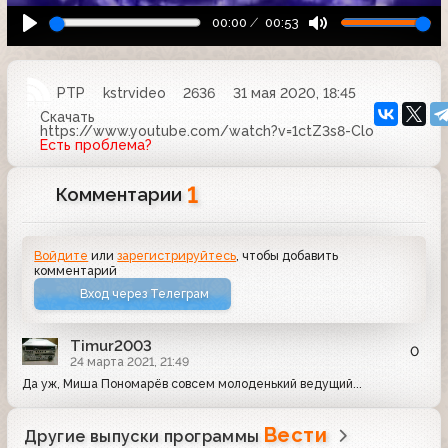
00:00
00:53
РТР
kstrvideo
2636
31 мая 2020, 18:45
Скачать
https://www.youtube.com/watch?v=1ctZ3s8-Clo
Есть проблема?
1
Комментарии
Войдите
или
зарегистрируйтесь
, чтобы добавить
комментарий
Вход через Телеграм
Timur2003
0
24 марта 2021, 21:49
Да уж, Миша Пономарёв совсем молоденький ведущий...
Вести
Другие выпуски программы