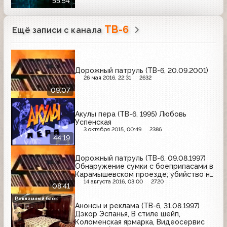
55:54
ТВ-6
Ещё записи с канала
Дорожный патруль (ТВ-6, 20.09.2001)
26 мая 2016, 22:31
2632
09:07
Акулы пера (ТВ-6, 1995) Любовь
Успенская
3 октября 2015, 00:49
2386
44:19
Дорожный патруль (ТВ-6, 09.08.1997)
Обнаружение сумки с боеприпасами в
Карамышевском проезде; убийство на
Балаклавском проспекте
14 августа 2016, 03:00
2720
08:41
Рекламный блок
Анонсы и реклама (ТВ-6, 31.08.1997)
Дэкор Эспанья, В стиле шейп,
Коломенская ярмарка, Видеосервис