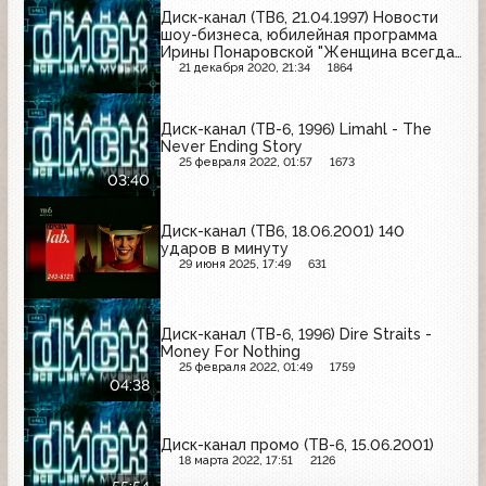
Диск-канал (ТВ6, 21.04.1997) Новости
шоу-бизнеса, юбилейная программа
Ирины Понаровской "Женщина всегда
права", обзор прессы
21 декабря 2020, 21:34
1864
Диск-канал (ТВ-6, 1996) Limahl - The
Never Ending Story
25 февраля 2022, 01:57
1673
03:40
Диск-канал (ТВ6, 18.06.2001) 140
ударов в минуту
29 июня 2025, 17:49
631
Диск-канал (ТВ-6, 1996) Dire Straits -
Money For Nothing
25 февраля 2022, 01:49
1759
04:38
Диск-канал промо (ТВ-6, 15.06.2001)
18 марта 2022, 17:51
2126