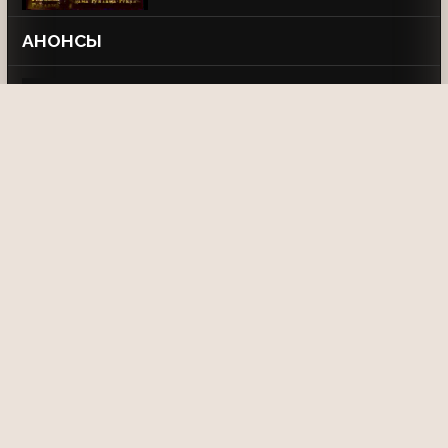
АНОНСЫ
Анонсы фильмов "Попутного ветра,
Синяя птица", "Солярис", "Кулик" (ТВ
Центр, 28.06.1997)
03:03
ПРОГРАММА ПЕРЕДАЧ
Переход с ТК "Московия" и программа
передач (ТВ Центр, 09.06.1997)
03:21
Программа передач (ТВ Центр,
09.06.1997)
03:03