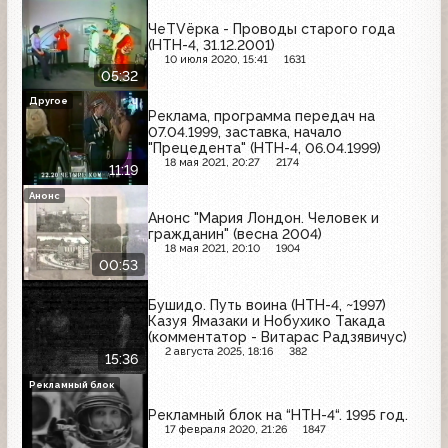
ЧеTVёрка - Проводы старого года
(НТН-4, 31.12.2001)
10 июля 2020, 15:41
1631
05:32
Другое
Реклама, программа передач на
07.04.1999, заставка, начало
"Прецедента" (НТН-4, 06.04.1999)
18 мая 2021, 20:27
2174
11:19
Анонс
Анонс "Мария Лондон. Человек и
гражданин" (весна 2004)
18 мая 2021, 20:10
1904
00:53
Бушидо. Путь воина (НТН-4, ~1997)
Казуя Ямазаки и Нобухико Такада
(комментатор - Витарас Радзявичус)
2 августа 2025, 18:16
382
15:36
Рекламный блок
Рекламный блок на “НТН-4“. 1995 год.
17 февраля 2020, 21:26
1847