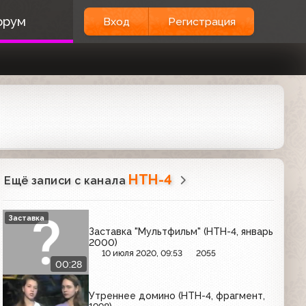
орум
Вход
Регистрация
НТН-4
Ещё записи с канала
Заставка
Заставка "Мультфильм" (НТН-4, январь
2000)
10 июля 2020, 09:53
2055
00:28
Утреннее домино (НТН-4, фрагмент,