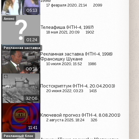
1998)
17 февраля 2020, 21:14
2099
05:13
Анонс
Телеафиша (НТН-4, 1997)
18 мая 2021, 20:09
1902
01:24
Рекламная заставка
Рекламная заставка (НТН-4, 1998)
Франсишку Шукане
10 июля 2020, 15:52
1986
00:18
Постскриптум (НТН-4, 20.04.2003)
20 июня 2022, 03:23
1415
32:06
Ключевой прогноз (НТН-4, 8.08.2001)
2 августа 2025, 18:24
326
11:41
Рекламный блок