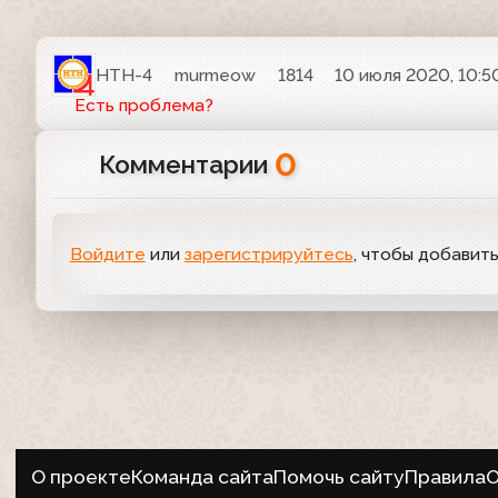
НТН-4
murmeow
1814
10 июля 2020, 10:5
Есть проблема?
0
Комментарии
Войдите
или
зарегистрируйтесь
, чтобы добавит
О проекте
Команда сайта
Помочь сайту
Правила
О