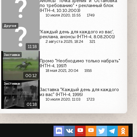
Анонсы "Точка зрения" и "Остановка
по требованию" + рекламный блок
(НТН-4, 10.10.2003)
10 июля 2020, 15:55
1749
Другое
'Каждый день для каждого из вас',
реклама, анонсы (НТН-4, 8.08.2001)
2 августа 2025, 18:24
321
11:18
Заставка
Промо "Необходимо только набрать"
(НТН-4, 1997)
18 мая 2021, 20:04
1916
00:12
Заставка
Заставка "Каждый день для каждого
из вас" (НТН-4, 1995)
10 июля 2020, 11:03
1723
01:18