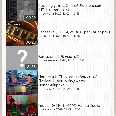
Пресс-дуэль с Ольгой Лесневской
(НТН-4, май 1995)
10 июля 2020, 11:01
1492
02:29
Заставка
Заставка (НТН-4, 2000) Красная версия
10 июля 2020, 15:37
1788
00:23
Fantazone №8 (часть 1)
18 февраля 2020, 23:15
1696
21:58
Новости (НТН-4, сентябрь 2004)
Любовь Швец о бюджете
Новосибирска
20 июня 2022, 03:24
1286
11:31
Гвоздь (НТН-4, ~1997) Эдита Пьеха
2 августа 2025, 18:23
306
16:17