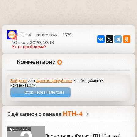
НТН-4
murmeow
1575
10 июля 2020, 10:43
Есть проблема?
0
Комментарии
Войдите
или
зарегистрируйтесь
, чтобы добавить
комментарий
Вход через Телеграм
НТН-4
Ещё записи с канала
Проморолик
Промо-ролик (Радио НТН (Юнитон)