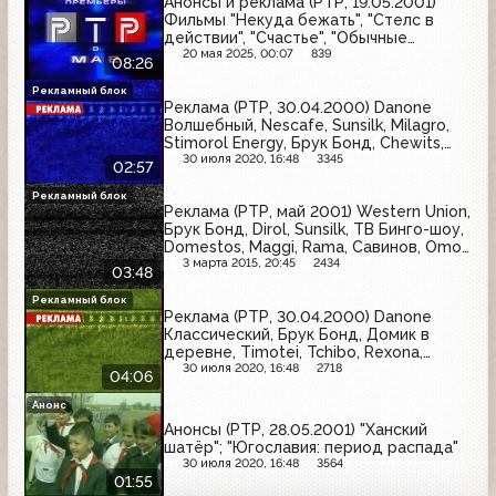
Анонсы и реклама (РТР, 19.05.2001)
Фильмы "Некуда бежать", "Стелс в
действии", "Счастье", "Обычные
подозреваемые", "Денежный поезд",
20 мая 2025, 00:07
839
08:26
"Талантливый мистер Рипли", Формула
- 1. Гран-при Монако, О.С.П.-студия
Рекламный блок
Реклама (РТР, 30.04.2000) Danone
представляет замечательных людей
Волшебный, Nescafe, Sunsilk, Milagro,
Stimorol Energy, Брук Бонд, Chewits,
концерты Николая Баскова
30 июля 2020, 16:48
3345
02:57
Рекламный блок
Реклама (РТР, май 2001) Western Union,
Брук Бонд, Dirol, Sunsilk, ТВ Бинго-шоу,
Domestos, Maggi, Rama, Савинов, Omo,
Jacobs, Knorr
3 марта 2015, 20:45
2434
03:48
Рекламный блок
Реклама (РТР, 30.04.2000) Danone
Классический, Брук Бонд, Домик в
деревне, Timotei, Tchibo, Rexona,
Aquafresh, Jacobs, Делми, концерты
30 июля 2020, 16:48
2718
04:06
Николая Баскова
Анонс
Анонсы (РТР, 28.05.2001) "Ханский
шатёр"; "Югославия: период распада"
30 июля 2020, 16:48
3564
01:55