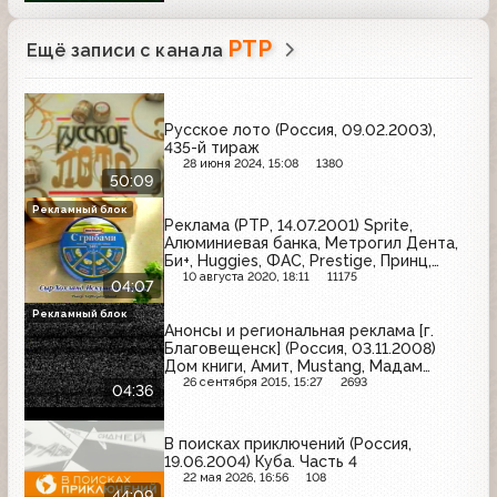
РТР
Ещё записи с канала
Русское лото (Россия, 09.02.2003),
435-й тираж
28 июня 2024, 15:08
1380
50:09
Рекламный блок
Реклама (РТР, 14.07.2001) Sprite,
Алюминиевая банка, Метрогил Дента,
Би+, Huggies, ФАС, Prestige, Принц,
Hochland, Holsten, Dirol
10 августа 2020, 18:11
11175
04:07
Рекламный блок
Анонсы и региональная реклама [г.
Благовещенск] (Россия, 03.11.2008)
Дом книги, Амит, Mustang, Мадам
Повари, такси "Лондон", Карат
26 сентября 2015, 15:27
2693
04:36
В поисках приключений (Россия,
19.06.2004) Куба. Часть 4
22 мая 2026, 16:56
108
44:09