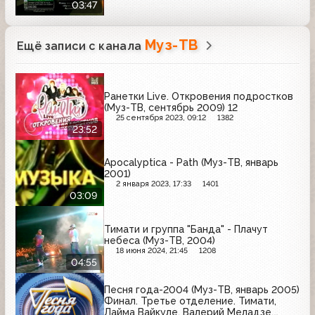
03:47
Муз-ТВ
Ещё записи с канала
Ранетки Live. Откровения подростков
(Муз-ТВ, сентябрь 2009) 12
25 сентября 2023, 09:12
1382
23:52
Apocalyptica - Path (Муз-ТВ, январь
2001)
2 января 2023, 17:33
1401
03:09
Тимати и группа "Банда" - Плачут
небеса (Муз-ТВ, 2004)
18 июня 2024, 21:45
1208
04:55
Песня года-2004 (Муз-ТВ, январь 2005)
Финал. Третье отделение. Тимати,
Лайма Вайкуле, Валерий Меладзе,