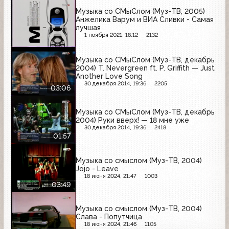
Музыка со СМыСлом (Муз-ТВ, 2005)
Анжелика Варум и ВИА Сливки - Самая
лучшая
1 ноября 2021, 18:12
2132
Музыка со СМыСлом (Муз-ТВ, декабрь
2004) T. Nevergreen ft. P. Griffith — Just
Another Love Song
30 декабря 2014, 19:36
2205
03:06
Музыка со СМыСлом (Муз-ТВ, декабрь
2004) Руки вверх! — 18 мне уже
30 декабря 2014, 19:36
2418
01:57
Музыка со смыслом (Муз-ТВ, 2004)
Jojo - Leave
18 июня 2024, 21:47
1003
03:49
Музыка со смыслом (Муз-ТВ, 2004)
Слава - Попутчица
18 июня 2024, 21:46
1105