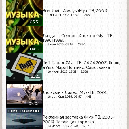
Bon Jovi - Always (Муз-ТВ, 2001)
2 января 2023, 17:34
1398
05:51
Линда — Северный ветер (Муз-ТВ,
1996 [1998])
9 мая 2015, 09:57
2390
04:17
ПиП-Парад (Муз-ТВ, 04.04.2003) Янош,
дУша, Мэри Поппинс, Самозванка
16 июня 2015, 18:31
2658
21:21
Дельфин - Дилер (Муз-ТВ, 2001)
18 октября 2025, 02:57
441
03:05
Рекламная заставка
Рекламная заставка (Муз-ТВ, 2005-
2006) Летающая тарелка
13 марта 2016, 21:59
1787