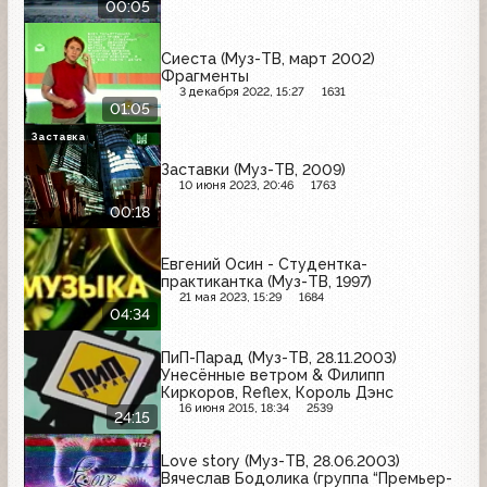
00:05
Сиеста (Муз-ТВ, март 2002)
Фрагменты
3 декабря 2022, 15:27
1631
01:05
Заставка
Заставки (Муз-ТВ, 2009)
10 июня 2023, 20:46
1763
00:18
Евгений Осин - Студентка-
практикантка (Муз-ТВ, 1997)
21 мая 2023, 15:29
1684
04:34
ПиП-Парад (Муз-ТВ, 28.11.2003)
Унесённые ветром & Филипп
Киркоров, Reflex, Король Дэнс
16 июня 2015, 18:34
2539
24:15
Love story (Муз-ТВ, 28.06.2003)
Вячеслав Бодолика (группа “Премьер-