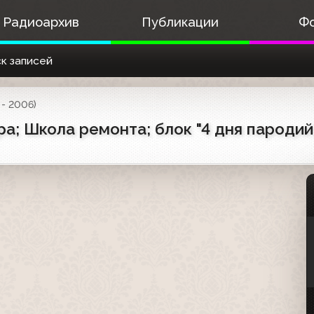
Радиоархив
Публикации
Ф
к записей
- 2006)
а; Школа ремонта; блок "4 дня пародий