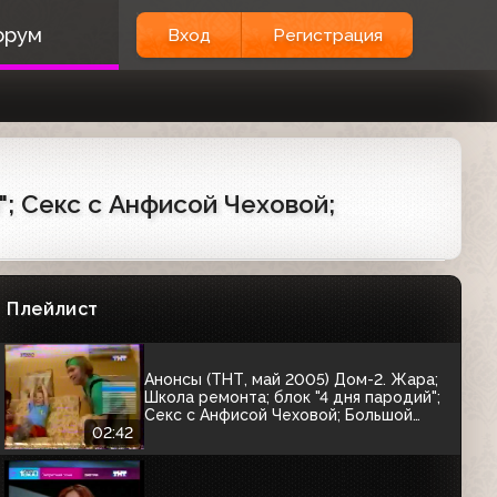
Анонсы (ТНТ, 14.01.2004) "Миллион на
орум
Вход
Регистрация
новый год"; "Парни с метлами";
"Голод"; "Окна"; "Роскошная жизнь";
ТНТ-Комедия
02:56
Плейлист во время профилактики
(ТНТ, сентябрь 2004)
"; Секс с Анфисой Чеховой;
04:48
Анонсы (ТНТ, 12.12.2004) "Школа
ремонта", "Супербратья Марио"
(фрагмент)
Плейлист
00:30
Анонсы (ТНТ, май 2005) Дом-2. Жара;
Школа ремонта; блок "4 дня пародий";
Секс с Анфисой Чеховой; Большой
брат
02:42