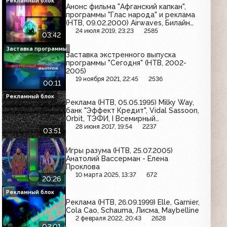
Рекламный блок
Анонс фильма "Афганский капкан",
программы "Глас народа" и реклама
(НТВ, 09.02.2000) Airwaves, Билайн
GSM, Kitekat, Бочкарёв,
24 июля 2019, 23:23
2585
03:42
Head&Shoulders, Maggi, Huggies
Заставка программы
Заставка экстренного выпуска
программы "Сегодня" (НТВ, 2002-
2005)
19 ноября 2021, 22:45
2536
00:11
Рекламный блок
Реклама (НТВ, 05.05.1995) Milky Way,
банк "Эффект Кредит", Vidal Sassoon,
Orbit, ТЭФИ, I Всемирный
благотворительный фестиваль
28 июня 2017, 19:54
2237
03:51
искусств
Игры разума (НТВ, 25.07.2005)
Анатолий Вассерман - Елена
Проклова
10 марта 2025, 13:37
672
20:26
Рекламный блок
Реклама (НТВ, 26.09.1999) Elle, Garnier,
Cola Cao, Schauma, Лисма, Maybelline
2 февраля 2022, 20:43
2628
02:01