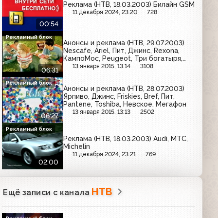
Реклама (НТВ, 18.03.2003) Билайн GSM
11 декабря 2024, 23:20
728
00:54
Рекламный блок
Анонсы и реклама (НТВ, 29.07.2003)
Nescafe, Ariel, Пит, Джинс, Rexona,
КампоМос, Peugeot, Три богатыря,
Garnier, Золотая бочка, Bref, Coca-Cola
13 января 2015, 13:14
3108
06:31
Рекламный блок
Анонсы и реклама (НТВ, 28.07.2003)
Ярпиво, Джинс, Friskies, Bref, Пит,
Pantene, Toshiba, Невское, Мегафон
13 января 2015, 13:13
2502
06:27
Рекламный блок
Реклама (НТВ, 18.03.2003) Audi, МТС,
Michelin
11 декабря 2024, 23:21
769
02:00
НТВ
Ещё записи с канала