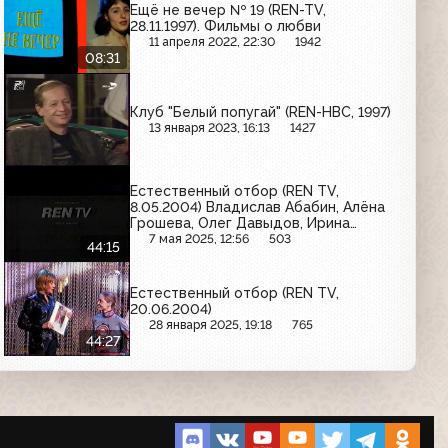
Ещё не вечер № 19 (REN-TV,
28.11.1997). Фильмы о любви
11 апреля 2022, 22:30
1942
08:31
Клуб "Белый попугай" (REN-НВС, 1997)
13 января 2023, 16:13
1427
Естественный отбор (REN TV,
8.05.2004) Владислав Абабин, Алёна
Грошева, Олег Давыдов, Ирина
Давыдова, Янис Политов, Игорь
7 мая 2025, 12:56
503
44:15
Филимонов
Естественный отбор (REN TV,
20.06.2004)
28 января 2025, 19:18
765
44:27