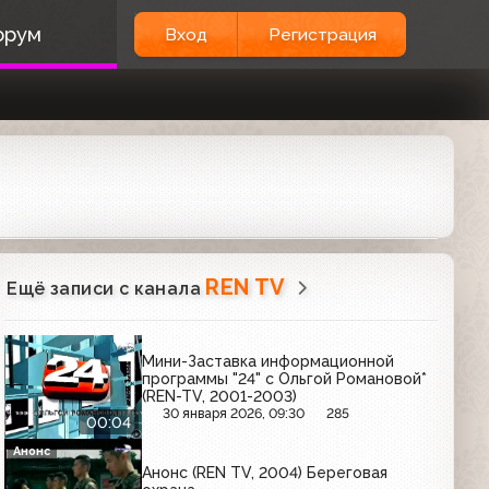
орум
Вход
Регистрация
REN TV
Ещё записи с канала
Мини-Заставка информационной
программы "24" с Ольгой Романовой*
(REN-TV, 2001-2003)
30 января 2026, 09:30
285
00:04
Анонс
Анонс (REN TV, 2004) Береговая