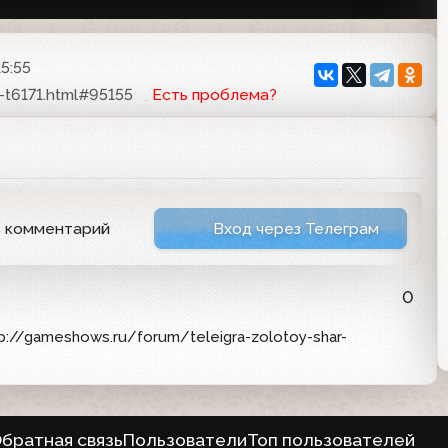
15:55
-t6171.html#95155
Есть проблема?
ь комментарий
Вход через Телеграм
0
p://gameshows.ru/forum/teleigra-zolotoy-shar-
братная связь
Пользователи
Топ пользователей