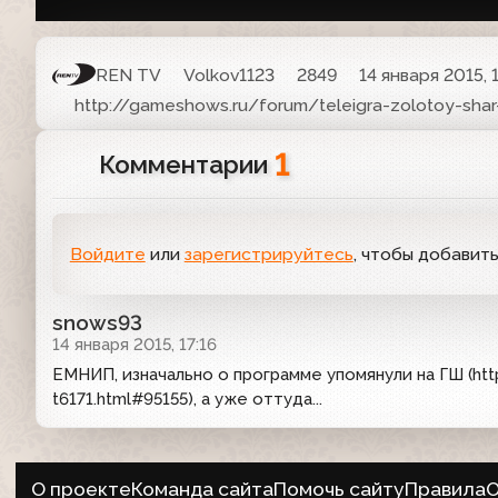
REN TV
Volkov1123
2849
14 января 2015, 
http://gameshows.ru/forum/teleigra-zolotoy-shar
1
Комментарии
Войдите
или
зарегистрируйтесь
, чтобы добавит
snows93
14 января 2015, 17:16
ЕМНИП, изначально о программе упомянули на ГШ (htt
t6171.html#95155), а уже оттуда...
О проекте
Команда сайта
Помочь сайту
Правила
О