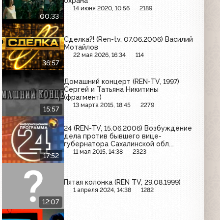
охрана
14 июня 2020, 10:56
2189
00:33
Сделка?! (Ren-tv, 07.06.2006) Василий
Мотайлов
22 мая 2026, 16:34
114
36:57
Домашний концерт (REN-TV, 1997)
Сергей и Татьяна Никитины
(фрагмент)
13 марта 2015, 18:45
2279
15:57
24 (REN-TV, 15.06.2006) Возбуждение
дела против бывшего вице-
губернатора Сахалинской обл.
Сергея Осипова; столкновение
11 мая 2015, 14:38
2323
17:52
футбольных фанатов с полицией в
Дортмунде; "бабье царство" в
Мордовии
Пятая колонка (REN TV, 29.08.1999)
1 апреля 2024, 14:38
1282
12:07