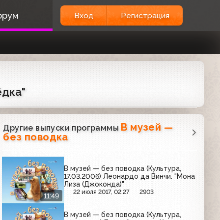
орум
Вход
Регистрация
ёдка"
В музей —
Другие выпуски программы
без поводка
В музей — без поводка (Культура,
17.03.2006) Леонардо да Винчи. "Мона
Лиза (Джоконда)"
22 июля 2017, 02:27
2903
11:49
В музей — без поводка (Культура,