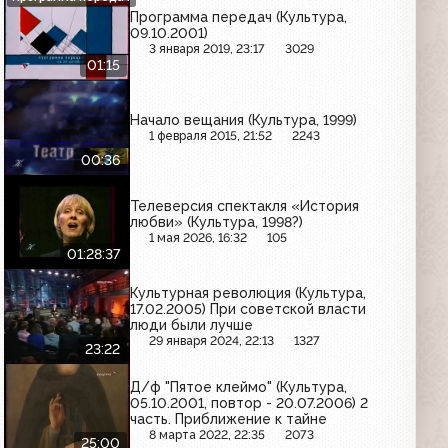
Программа передач (Культура,
09.10.2001)
3 января 2019, 23:17
3029
01:15
Начало вещания (Культура, 1999)
1 февраля 2015, 21:52
2243
00:36
Телеверсия спектакля «История
любви» (Культура, 1998?)
1 мая 2026, 16:32
105
01:28:37
Культурная революция (Культура,
17.02.2005) При советской власти
люди были лучше
29 января 2024, 22:13
1327
23:22
Д/ф "Пятое клеймо" (Культура,
05.10.2001, повтор - 20.07.2006) 2
часть. Приближение к тайне
8 марта 2022, 22:35
2073
25:00