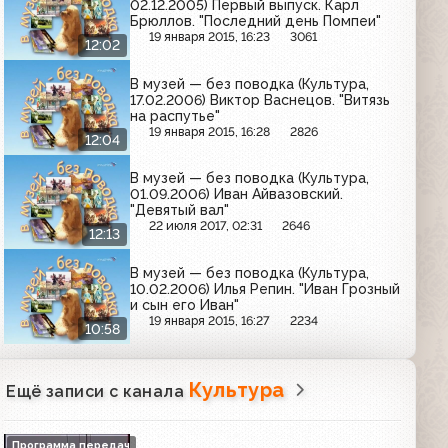
02.12.2005) Первый выпуск. Карл
Брюллов. "Последний день Помпеи"
19 января 2015, 16:23
3061
12:02
В музей — без поводка (Культура,
17.02.2006) Виктор Васнецов. "Витязь
на распутье"
19 января 2015, 16:28
2826
12:04
В музей — без поводка (Культура,
01.09.2006) Иван Айвазовский.
"Девятый вал"
22 июля 2017, 02:31
2646
12:13
В музей — без поводка (Культура,
10.02.2006) Илья Репин. "Иван Грозный
и сын его Иван"
19 января 2015, 16:27
2234
10:58
Культура
Ещё записи с канала
Программа передач