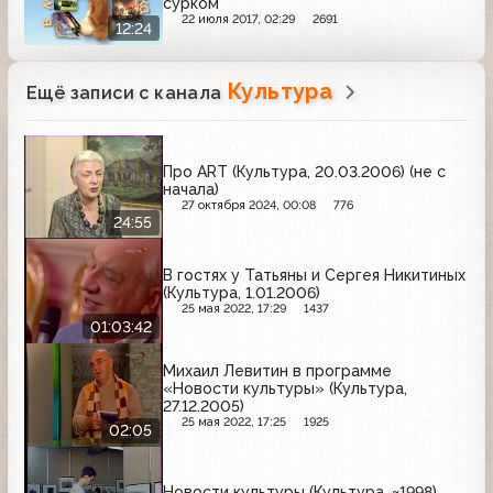
сурком"
22 июля 2017, 02:29
2691
12:24
Культура
Ещё записи с канала
Про ART (Культура, 20.03.2006) (не с
начала)
27 октября 2024, 00:08
776
24:55
В гостях у Татьяны и Сергея Никитиных
(Культура, 1.01.2006)
25 мая 2022, 17:29
1437
01:03:42
Михаил Левитин в программе
«Новости культуры» (Культура,
27.12.2005)
25 мая 2022, 17:25
1925
02:05
Новости культуры (Культура, ~1998)