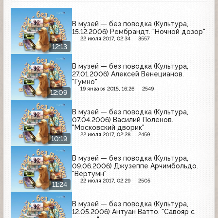
В музей — без поводка (Культура,
15.12.2006) Рембрандт. "Ночной дозор"
22 июля 2017, 02:34
3557
12:13
В музей — без поводка (Культура,
27.01.2006) Алексей Венецианов.
"Гумно"
19 января 2015, 16:26
2549
12:09
В музей — без поводка (Культура,
07.04.2006) Василий Поленов.
"Московский дворик"
22 июля 2017, 02:28
2459
10:19
В музей — без поводка (Культура,
09.06.2006) Джузеппе Арчимбольдо.
"Вертумн"
22 июля 2017, 02:29
2505
11:24
В музей — без поводка (Культура,
12.05.2006) Антуан Ватто. "Савояр с