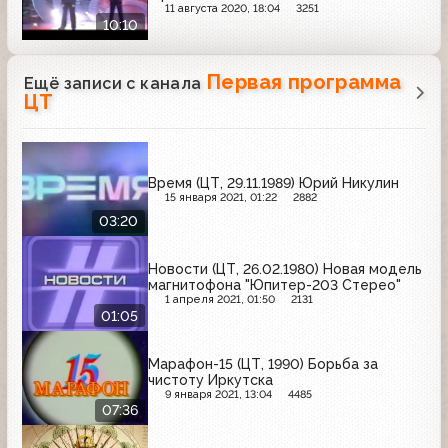
11 августа 2020, 18:04
3251
10:10
Первая программа
Ещё записи с канала
ЦТ
Время (ЦТ, 29.11.1989) Юрий Никулин
15 января 2021, 01:22
2882
03:20
Новости (ЦТ, 26.02.1980) Новая модель
магнитофона "Юпитер-203 Стерео"
1 апреля 2021, 01:50
2131
01:05
Марафон-15 (ЦТ, 1990) Борьба за
чистоту Иркутска
9 января 2021, 13:04
4485
07:36