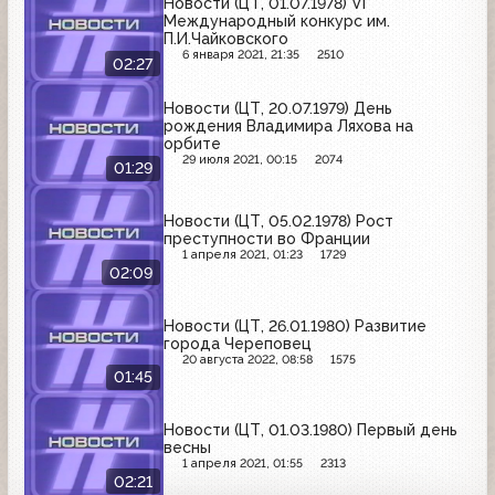
Новости (ЦТ, 01.07.1978) VI
Международный конкурс им.
П.И.Чайковского
6 января 2021, 21:35
2510
02:27
Новости (ЦТ, 20.07.1979) День
рождения Владимира Ляхова на
орбите
29 июля 2021, 00:15
2074
01:29
Новости (ЦТ, 05.02.1978) Рост
преступности во Франции
1 апреля 2021, 01:23
1729
02:09
Новости (ЦТ, 26.01.1980) Развитие
города Череповец
20 августа 2022, 08:58
1575
01:45
Новости (ЦТ, 01.03.1980) Первый день
весны
1 апреля 2021, 01:55
2313
02:21