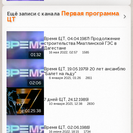
Первая программа
Ещё записи с канала
ЦТ
Время (ЦТ, 04.04.1987) Продолжение
строительства Миатлинской ГЭС в
Дагестане
16 мая 2022, 02:57
1585
01:32
Время (ЦТ, 19.05.1979) 20 лет ансамблю
"Балет на льду"
6 января 2021, 01:26
2811
02:06
7 дней (ЦТ, 24.12.1989)
10 января 2021, 12:38
2830
01:25:38
Время (ЦТ, 02.06.1988)
16 июня 2022, 18:15
1734