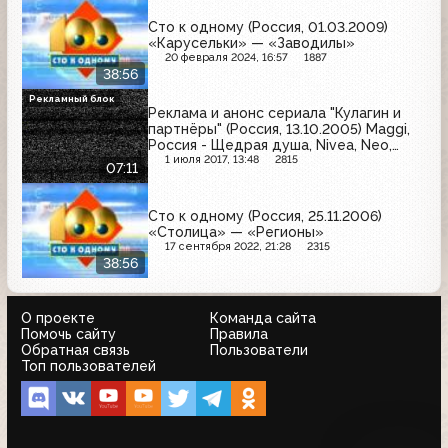
Сто к одному (Россия, 01.03.2009)
«Карусельки» — «Заводилы»
20 февраля 2024, 16:57
1887
38:56
Рекламный блок
Реклама и анонс сериала "Кулагин и
партнёры" (Россия, 13.10.2005) Maggi,
Россия - Щедрая душа, Nivea, Neo,
Dirol, Домик в деревне, Nescafe,
1 июля 2017, 13:48
2815
07:11
Timotei, Estrella, Чудо, Garnier, Русское
лото, L'Oreal
Сто к одному (Россия, 25.11.2006)
«Столица» — «Регионы»
17 сентября 2022, 21:28
2315
38:56
О проекте
Команда сайта
Помочь сайту
Правила
Обратная связь
Пользователи
Топ пользователей