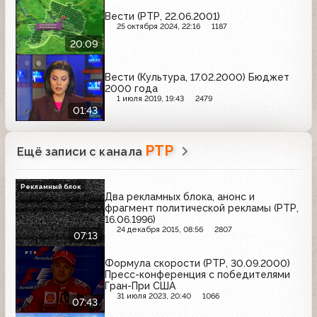
Вести (РТР, 22.06.2001)
25 октября 2024, 22:16
1187
20:09
Вести (Культура, 17.02.2000) Бюджет
2000 года
1 июля 2019, 19:43
2479
01:43
РТР
Ещё записи с канала
Рекламный блок
Два рекламных блока, анонс и
фрагмент политической рекламы (РТР,
16.06.1996)
24 декабря 2015, 08:56
2807
07:13
Формула скорости (РТР, 30.09.2000)
Пресс-конференция с победителями
Гран-При США
31 июля 2023, 20:40
1066
07:43