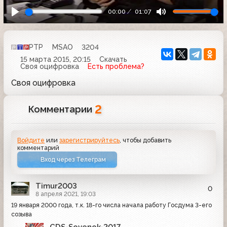
00:00
01:07
РТР
MSAO
3204
15 марта 2015, 20:15
Скачать
Своя оцифровка
Есть проблема?
Своя оцифровка
2
Комментарии
Войдите
или
зарегистрируйтесь
, чтобы добавить
комментарий
Вход через Телеграм
Timur2003
0
8 апреля 2021, 19:03
19 января 2000 года, т.к. 18-го числа начала работу Госдума 3-его
созыва
CDS-Sovenok-2017