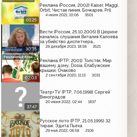
Реклама (Россия, 2002) Kaiser, Maggi,
Orbit, Чистая линия, Бочкарев, Pril
4 июля 2021, 10:06
3501
01:25
Вести (Россия, 25.10.2005) В Цюрихе
начались слушания Виталия Калоева
за убийство диспетчера
швейцарской компании "SkyGuide",
26 декабря 2023, 18:58
3521
30:35
президент В.В.Путин собрал совет по
науки насчёт проблемы с средней и
Рекламный блок
Реклама (РТР, 2001) Толстяк, Мир
высшей школах
вашему дому, Dosia, Елабужские
крышки, Очаково
2 сентября 2020, 11:13
3031
02:03
Театр+TV (РТР, 7.06.1998) Сергей
Виноградов
20 июня 2022, 02:44
1837
37:47
Русское лото (РТР, 21.05.1995) 32
тираж. Эдита Пьеха
29 мая 2022, 06:58
2106