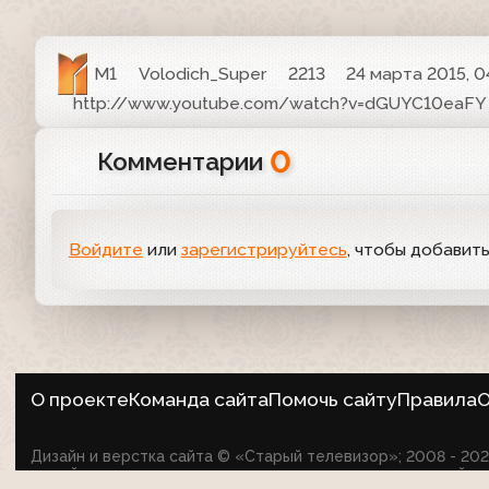
М1
Volodich_Super
2213
24 марта 2015, 0
http://www.youtube.com/watch?v=dGUYC10eaFY
0
Комментарии
Войдите
или
зарегистрируйтесь
, чтобы добавит
О проекте
Команда сайта
Помочь сайту
Правила
О
Дизайн и верстка сайта © «Старый телевизор»; 2008 - 2
на сайте не оспаривает авторские права их создателей.