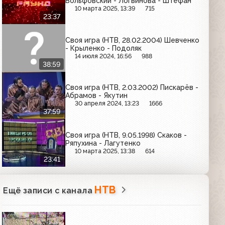
Вольфовский - Логвинова - Штефан
10 марта 2025, 13:39
715
23:37
Своя игра (НТВ, 28.02.2004) Шевченко
- Крыленко - Подоляк
14 июля 2024, 16:56
988
38:59
Своя игра (НТВ, 2.03.2002) Пискарёв -
Абрамов - Якутин
30 апреля 2024, 13:23
1666
37:59
Своя игра (НТВ, 9.05.1998) Скаков -
Ряпухина - Лагутенко
10 марта 2025, 13:38
614
23:41
НТВ
Ещё записи с канала