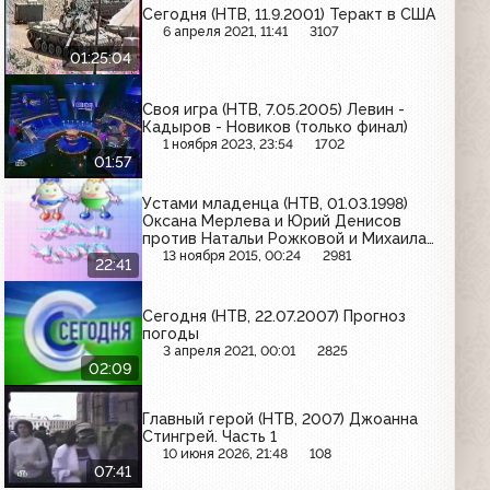
Сегодня (НТВ, 11.9.2001) Теракт в США
6 апреля 2021, 11:41
3107
01:25:04
Своя игра (НТВ, 7.05.2005) Левин -
Кадыров - Новиков (только финал)
1 ноября 2023, 23:54
1702
01:57
Устами младенца (НТВ, 01.03.1998)
Оксана Мерлева и Юрий Денисов
против Натальи Рожковой и Михаила
Битного-Шляхты
13 ноября 2015, 00:24
2981
22:41
Сегодня (НТВ, 22.07.2007) Прогноз
погоды
3 апреля 2021, 00:01
2825
02:09
Главный герой (НТВ, 2007) Джоанна
Стингрей. Часть 1
10 июня 2026, 21:48
108
07:41