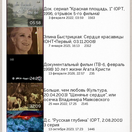
Док. сериал "Красная площадь, 1" (ОРТ,
1996, отрывок 5-го фильма)
3 февраля 2022, 03:59
1563
05:58
Элина Быстрицкая: Сердце красавицы
(ОНТ+Первый, 03.11.2008)
7 января 2021, 16:13
2312
Документальный фильм (ТВ-6, февраль
1998) 10 лет жизни Агата Кристи
13 февраля 2026, 22:57
235
24:20
Больше, чем любовь (Культура,
20.04.2003) "Щенячье сердце", или
осечка Владимира Маяковского
25 мая 2022, 17:25
2145
32:09
Д.с. “Русская глубина” (ОРТ, 2.08.2001)
3 серия
13 октября 2023, 17:23
1446