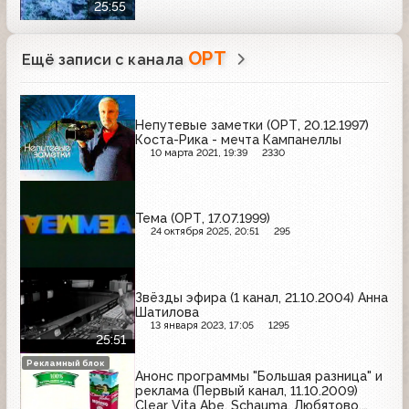
25:55
ОРТ
Ещё записи с канала
Непутевые заметки (ОРТ, 20.12.1997)
Коста-Рика - мечта Кампанеллы
10 марта 2021, 19:39
2330
Тема (ОРТ, 17.07.1999)
24 октября 2025, 20:51
295
Звёзды эфира (1 канал, 21.10.2004) Анна
Шатилова
13 января 2023, 17:05
1295
25:51
Рекламный блок
Анонс программы "Большая разница" и
реклама (Первый канал, 11.10.2009)
Clear Vita Abe, Schauma, Любятово,