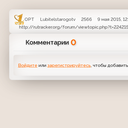
ОРТ
Lubitelstarogotv
2566
9 мая 2015, 12
http://rutracker.org/forum/viewtopic.php?t=22421
0
Комментарии
Войдите
или
зарегистрируйтесь
, чтобы добавит