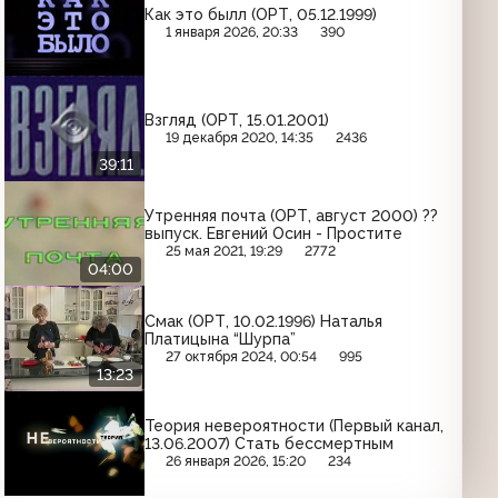
Как это былл (ОРТ, 05.12.1999)
1 января 2026, 20:33
390
Взгляд (ОРТ, 15.01.2001)
19 декабря 2020, 14:35
2436
39:11
Утренняя почта (ОРТ, август 2000) ??
выпуск. Евгений Осин - Простите
25 мая 2021, 19:29
2772
04:00
Смак (ОРТ, 10.02.1996) Наталья
Платицына “Шурпа”
27 октября 2024, 00:54
995
13:23
Теория невероятности (Первый канал,
13.06.2007) Стать бессмертным
26 января 2026, 15:20
234