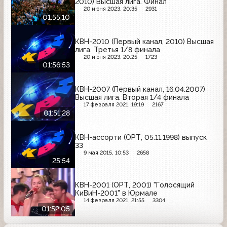
2010) Высшая лига. Финал
20 июня 2023, 20:35
2931
01:55:10
КВН-2010 (Первый канал, 2010) Высшая
лига. Третья 1/8 финала
20 июня 2023, 20:25
1723
01:56:53
КВН-2007 (Первый канал, 16.04.2007)
Высшая лига. Вторая 1/4 финала
17 февраля 2021, 19:19
2167
01:51:28
КВН-ассорти (ОРТ, 05.11.1998) выпуск
33
9 мая 2015, 10:53
2658
25:54
КВН-2001 (ОРТ, 2001) "Голосящий
КиВиН-2001" в Юрмале
14 февраля 2021, 21:55
3304
01:52:05