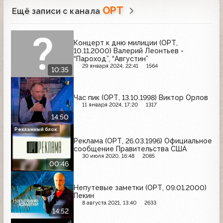
ОРТ
Ещё записи с канала
Концерт к дню милиции (ОРТ,
10.11.2000) Валерий Леонтьев -
“Пароход”, “Августин”
29 января 2024, 22:41
1564
10:35
Час пик (ОРТ, 13.10.1998) Виктор Орлов
11 января 2024, 17:20
1317
14:50
Рекламный блок
Реклама (ОРТ, 26.03.1996) Официальное
сообщение Правительства США
30 июля 2020, 16:48
2085
00:46
Непутевые заметки (ОРТ, 09.01.2000)
Пекин
8 августа 2021, 13:40
2633
14:52