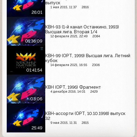
выпуск
1 мая 2015, 11:37
2816
26:01
КВН-93 (1-й канал Останкино, 1993)
Высшая лига. Вторая 1/4
12 февраля 2021, 22:49
2084
01:36:09
КВН-99 (ОРТ, 1999) Высшая лига. Летний
кубок
14 февраля 2021, 16:55
2306
01:41:54
КВН (ОРТ, 1996) Фрагмент
4 декабря 2016, 14:01
2429
03:06
КВН-ассорти (ОРТ, 10.10.1998) выпуск
32
9 мая 2015, 11:31
2815
25:49