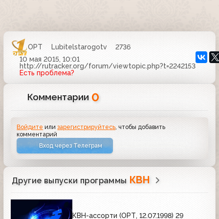
ОРТ
Lubitelstarogotv
2736
10 мая 2015, 10:01
http://rutracker.org/forum/viewtopic.php?t=2242153
Есть проблема?
0
Комментарии
Войдите
или
зарегистрируйтесь
, чтобы добавить
комментарий
Вход через Телеграм
КВН
Другие выпуски программы
КВН-ассорти (ОРТ, 12.07.1998) 29