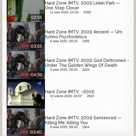
Hard Zone (MTV, 2001) Linkin Park —
One Step Closer
11 мая 2015, 14:00
2062
02:56
Hard Zone (MTV, 2001) Ancient — Um
Sohno Psychodelico
6 мая 2015, 09:33
2265
03:55
Hard Zone (MTV, 2001) God Dethroned –
Under The Golden Wings Of Death
6 мая 2015, 09:33
2224
04:39
Hard Zone (MTV, ~2001)
10 июля 2020, 16:07
2610
Hard Zone (MTV, 2001) Sentenced —
Killing Me, Killing You
6 мая 2015, 09:33
1954
03:40