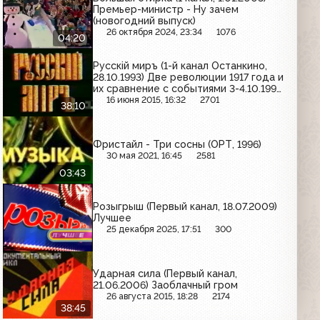
Премьер-министр - Ну зачем
(новогодний выпуск)
26 октября 2024, 23:34
1076
04:20
Русскiй миръ (1-й канал Останкино,
28.10.1993) Две революции 1917 года и
их сравнение с событиями 3-4.10.1993;
гражданская война 1919-1921
16 июня 2015, 16:32
2701
38:10
Фристайл - Три сосны (ОРТ, 1996)
30 мая 2021, 16:45
2581
03:43
Розыгрыш (Первый канал, 18.07.2009)
Лучшее
25 декабря 2025, 17:51
300
Ударная сила (Первый канал,
21.06.2006) Заоблачный гром
26 августа 2015, 18:28
2174
38:45