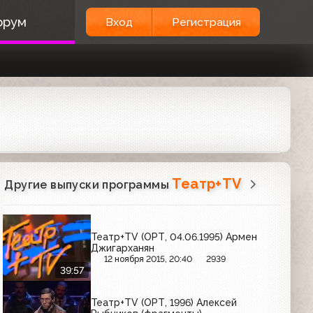
орум
Вход
Регистрация
Театр+TV
Другие выпуски программы
Театр+TV (ОРТ, 04.06.1995) Армен
Джигарханян
12 ноября 2015, 20:40
2939
39:57
Театр+TV (ОРТ, 1996) Алексей