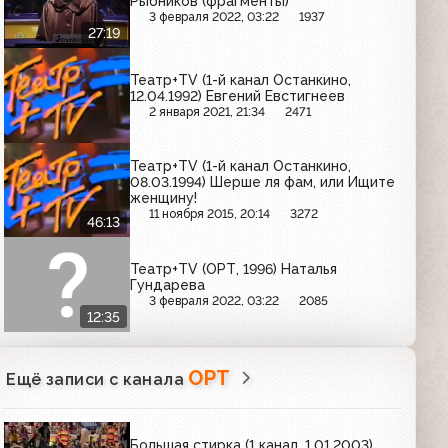
Рыбников (фрагменты)
3 февраля 2022, 03:22
1937
27:19
Театр+TV (1-й канал Останкино,
12.04.1992) Евгений Евстигнеев
2 января 2021, 21:34
2471
Театр+TV (1-й канал Останкино,
08.03.1994) Шерше ля фам, или Ищите
женщину!
11 ноября 2015, 20:14
3272
46:13
Театр+TV (ОРТ, 1996) Наталья
Гундарева
3 февраля 2022, 03:22
2085
12:35
ОРТ
Ещё записи с канала
Большая стирка (1 канал, 1.01.2003)