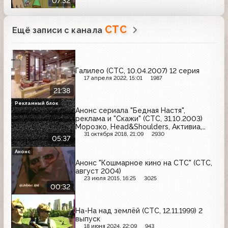
07:32
СТС
Ещё записи с канала
Галилео (СТС, 10.04.2007) 12 серия
17 апреля 2022, 15:01
1987
21:38
Рекламный блок
Анонс сериала "Бедная Настя",
реклама и "Скажи" (СТС, 31.10.2003)
Морозко, Head&Shoulders, Активиа,
Бинго, Кириешки, Всероссийский теле-
31 октября 2018, 21:09
2930
05:37
опрос, Mars, Philips, Danette, Tefal,
Centrum, Oral-B
Анонс
Анонс "Кошмарное кино на СТС" (СТС,
август 2004)
23 июля 2015, 16:25
3025
00:32
На-На над землёй (СТС, 12.11.1999) 2
выпуск
18 июня 2024, 22:09
943