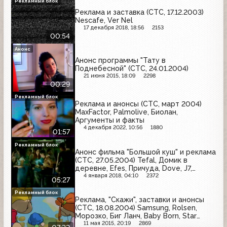
Рекламный блок
Реклама и заставка (СТС, 17.12.2003)
Nescafe, Ver Nel
17 декабря 2018, 18:56
2153
00:54
Анонс
Анонс программы "Тату в
Поднебесной" (СТС, 24.01.2004)
21 июня 2015, 18:09
2298
00:29
Рекламный блок
Реклама и анонсы (СТС, март 2004)
MaxFactor, Palmolive, Биолан,
Аргументы и факты
4 декабря 2022, 10:56
1880
01:57
Рекламный блок
Анонс фильма "Большой куш" и реклама
(СТС, 27.05.2004) Tefal, Домик в
деревне, Efes, Причуда, Dove, J7,
Русская картошка, Tuborg, Я
4 января 2018, 04:10
2372
05:27
Рекламный блок
Реклама, "Скажи", заставки и анонсы
(СТС, 18.08.2004) Samsung, Rolsen,
Морозко, Биг Ланч, Baby Born, Star
Galaxy
11 мая 2015, 20:19
2869