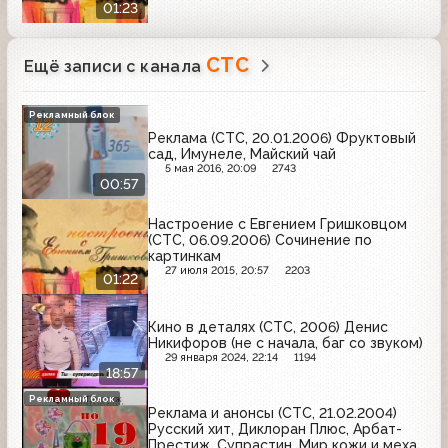
01:23
СТС
Ещё записи с канала
Рекламный блок
Реклама (СТС, 20.01.2006) Фруктовый
сад, Имунеле, Майский чай
5 мая 2016, 20:09
2743
00:57
Настроение с Евгением Гришковцом
(СТС, 06.09.2006) Сочинение по
картинкам
27 июля 2015, 20:57
2203
01:22
Кино в деталях (СТС, 2006) Денис
Никифоров (не с начала, баг со звуком)
29 января 2024, 22:14
1194
18:57
Рекламный блок
Реклама и анонсы (СТС, 21.02.2004)
Русский хит, Диклоран Плюс, Арбат-
Престиж, Супрастин, Мир кожи и меха,