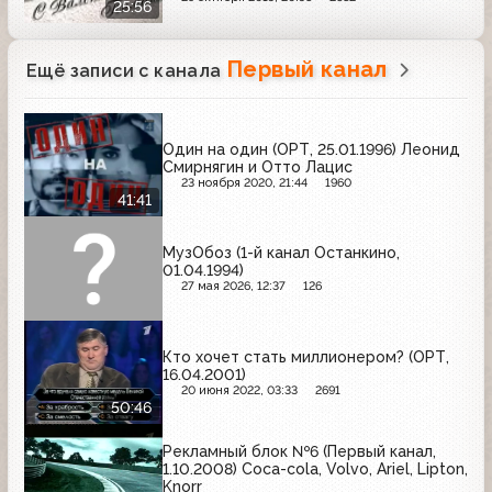
25:56
Первый канал
Ещё записи с канала
Один на один (ОРТ, 25.01.1996) Леонид
Смирнягин и Отто Лацис
23 ноября 2020, 21:44
1960
41:41
МузОбоз (1-й канал Останкино,
01.04.1994)
27 мая 2026, 12:37
126
Кто хочет стать миллионером? (ОРТ,
16.04.2001)
20 июня 2022, 03:33
2691
50:46
Рекламный блок №6 (Первый канал,
1.10.2008) Coca-cola, Volvo, Ariel, Lipton,
Knorr