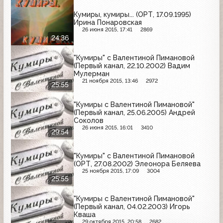
Кумиры, кумиры... (ОРТ, 17.09.1995)
Ирина Понаровская
26 июня 2015, 17:41
2869
24:36
"Кумиры" с Валентиной Пимановой
(Первый канал, 22.10.2002) Вадим
Мулерман
21 ноября 2015, 13:46
2972
25:55
"Кумиры с Валентиной Пимановой"
(Первый канал, 25.06.2005) Андрей
Соколов
26 июня 2015, 16:01
3410
29:54
"Кумиры" с Валентиной Пимановой
(ОРТ, 27.08.2002) Элеонора Беляева
25 ноября 2015, 17:09
3004
25:55
"Кумиры с Валентиной Пимановой"
(Первый канал, 04.02.2003) Игорь
Кваша
29 октября 2015, 20:58
2682