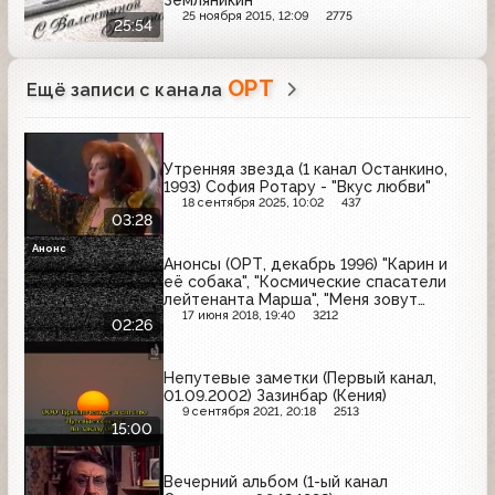
Земляникин
25 ноября 2015, 12:09
2775
25:54
ОРТ
Ещё записи с канала
Утренняя звезда (1 канал Останкино,
1993) София Ротару - "Вкус любви"
18 сентября 2025, 10:02
437
03:28
Анонс
Анонсы (ОРТ, декабрь 1996) "Карин и
её собака", "Космические спасатели
лейтенанта Марша", "Меня зовут
Коломбо. Убийство рок-звезды",
17 июня 2018, 19:40
3212
02:26
"Змеелов"
Непутевые заметки (Первый канал,
01.09.2002) Зазинбар (Кения)
9 сентября 2021, 20:18
2513
15:00
Вечерний альбом (1-ый канал