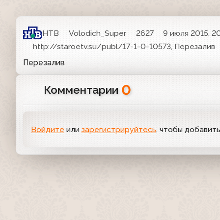
НТВ
Volodich_Super
2627
9 июля 2015, 20
http://staroetv.su/publ/17-1-0-10573, Перезалив
Перезалив
0
Комментарии
Войдите
или
зарегистрируйтесь
, чтобы добавит