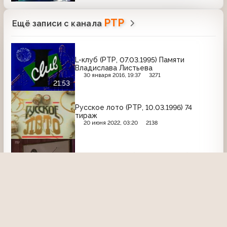
РТР
Ещё записи с канала
L-клуб (РТР, 07.03.1995) Памяти
Владислава Листьева
30 января 2016, 19:37
3271
21:53
Русское лото (РТР, 10.03.1996) 74
тираж
20 июня 2022, 03:20
2138
Момент истины (РТР, 10.07.1995) В.
Спиваков (отрывок)
3 февраля 2022, 04:12
1957
06:11
Дорожный патруль (РТР, 03.04.2002)
Крушение поезда на Ярославском
вокзале
30 июля 2020, 16:48
2858
00:48