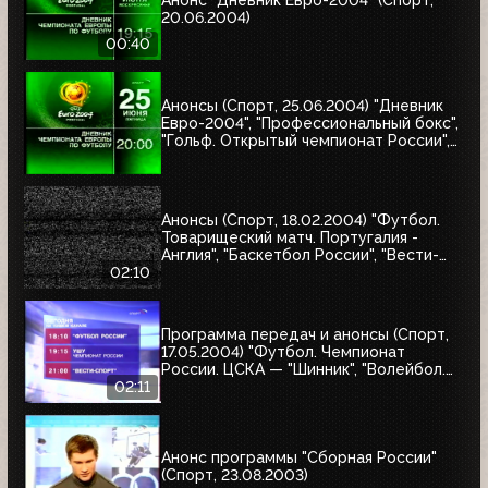
Анонс "Дневник Евро-2004" (Спорт,
20.06.2004)
00:40
Анонсы (Спорт, 25.06.2004) "Дневник
Евро-2004", "Профессиональный бокс",
"Гольф. Открытый чемпионат России",
"Волейбол. Евролига-2004. Мужчины"
Анонсы (Спорт, 18.02.2004) "Футбол.
Товарищеский матч. Португалия -
Англия", "Баскетбол России", "Вести-
Спорт"
02:10
Программа передач и анонсы (Спорт,
17.05.2004) "Футбол. Чемпионат
России. ЦСКА — "Шинник", "Волейбол.
Евролига-2004. Мужчины. Сб. России —
02:11
сб. Чехии"
Анонс программы "Сборная России"
(Спорт, 23.08.2003)