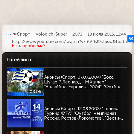
Спорт
Volodich_Super
2073
13 июля 2015, 13:44
http://www.youtube.com/watch?v=f6V9s95Zasw&feature=ch
Есть проблема?
Плейлист
Анонсы (Спорт, 07.07.2004) "Бокс.
Шугар Р.Леонард - М.Хаглер",
"Волейбол. Евролига-2004", "Футбол.
Чемпионат России", "Баскетбол.
03:05
Жеребьёвка Евролиги УЛЕБ", "История
Олимпийских игр", "Лучшие бои
Леннокса Льюиса"
Анонсы (Спорт, 12.08.2003) "Теннис.
Турнир WTA", "Футбол. Чемпионат
России. Ростов-Локомотив", "Вести-
Спорт"