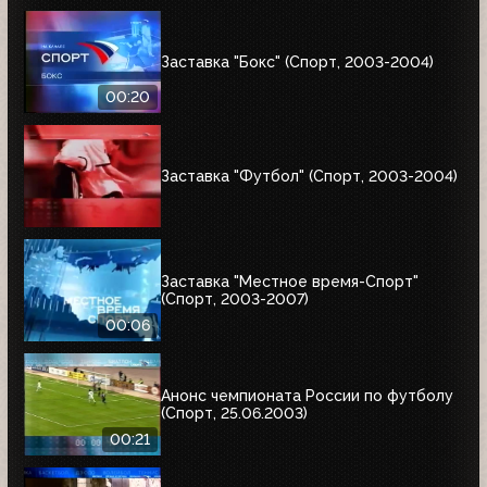
Заставка "Бокс" (Спорт, 2003-2004)
00:20
Заставка "Футбол" (Спорт, 2003-2004)
Заставка "Местное время-Спорт"
(Спорт, 2003-2007)
00:06
Анонс чемпионата России по футболу
(Спорт, 25.06.2003)
00:21