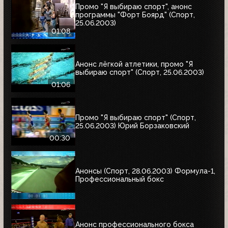
Промо "Я выбираю спорт", анонс
программы "Форт Боярд" (Спорт,
25.06.2003)
01:08
Анонс лёгкой атлетики, промо "Я
выбираю спорт" (Спорт, 25.06.2003)
01:06
Промо "Я выбираю спорт" (Спорт,
25.06.2003) Юрий Борзаковский
00:30
Анонсы (Спорт, 28.06.2003) Формула-1,
Профессиональный бокс
Анонс профессионального бокса