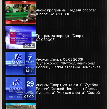
Анонс программы "Неделя спорта"
(Спорт, 02.07.2003)
00:15
Программа передач (Спорт,
02.07.2003)
00:31
Анонсы (Спорт, 06.08.2003)
"Суперкросс", "Футбол. Чемпионат
России", "Лёгкая атлетика. Чемпионат
Европы среди юниоров", "Пляжный
04:35
волейбол. Чемпионат России",
"Профессиональный бокс", "Футбол
России", "Вести-Спорт", "Форт Боярд"
Анонсы (Спорт, 28.03.2004) "Футбол
России", "Хоккей. Чемпионат России.
Суперлига", "Неделя спорта", "Хоккей
России", "Футбол. Товарищеский матч.
03:09
Голландия-Франция", "Точка отрыва"