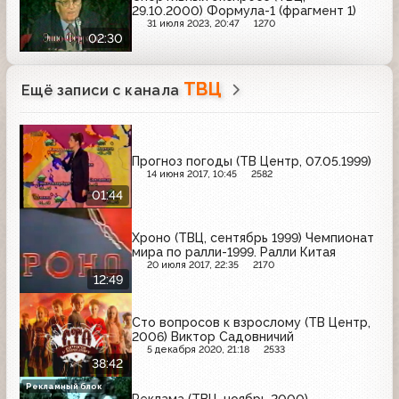
29.10.2000) Формула-1 (фрагмент 1)
31 июля 2023, 20:47
1270
02:30
ТВЦ
Ещё записи с канала
Прогноз погоды (ТВ Центр, 07.05.1999)
14 июня 2017, 10:45
2582
01:44
Хроно (ТВЦ, сентябрь 1999) Чемпионат
мира по ралли-1999. Ралли Китая
20 июля 2017, 22:35
2170
12:49
Сто вопросов к взрослому (ТВ Центр,
2006) Виктор Садовничий
5 декабря 2020, 21:18
2533
38:42
Рекламный блок