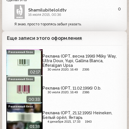
сделал это)
0
Shamilubiteloldtv
16 июля 2015, 00:36
Я знаю, просто торопясь забыл указать.
Еще записи этого оформления
Рекламный блок
Реклама (ОРТ, весна 1996) Milky Way,
Ultra Doux, Yupi, Gallina Blanca,
Efferalgan Upsa
30 июля 2020, 16:49
2395
02:17
Рекламный блок
Реклама (ОРТ, 11.02.1996) O.b.
30 июля 2020, 16:49
2386
00:33
Рекламный блок
Реклама (ОРТ, 21.12.1995) Heineken,
Белый орёл, Янтарь
4 декабря 2021, 17:33
1943
01:38