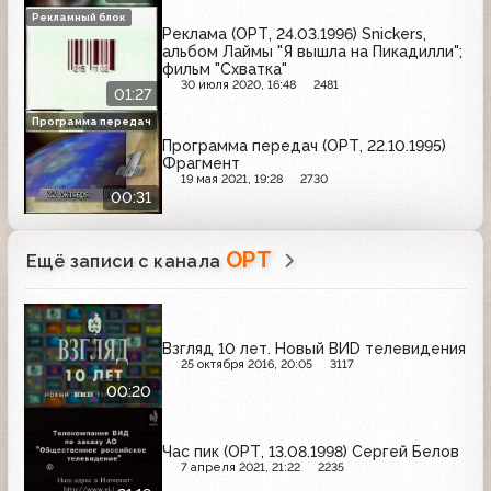
Рекламный блок
Реклама (ОРТ, 24.03.1996) Snickers,
альбом Лаймы "Я вышла на Пикадилли";
фильм "Схватка"
30 июля 2020, 16:48
2481
01:27
Программа передач
Программа передач (ОРТ, 22.10.1995)
Фрагмент
19 мая 2021, 19:28
2730
00:31
ОРТ
Ещё записи с канала
Взгляд 10 лет. Новый ВИD телевидения
25 октября 2016, 20:05
3117
00:20
Час пик (ОРТ, 13.08.1998) Сергей Белов
7 апреля 2021, 21:22
2235