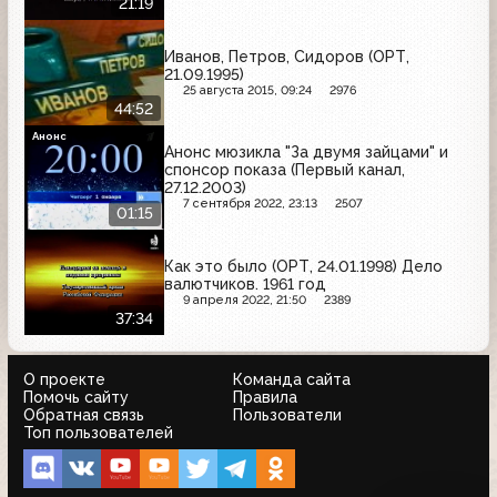
21:19
Иванов, Петров, Сидоров (ОРТ,
21.09.1995)
25 августа 2015, 09:24
2976
44:52
Анонс
Анонс мюзикла "За двумя зайцами" и
спонсор показа (Первый канал,
27.12.2003)
7 сентября 2022, 23:13
2507
01:15
Как это было (ОРТ, 24.01.1998) Дело
валютчиков. 1961 год
9 апреля 2022, 21:50
2389
37:34
О проекте
Команда сайта
Помочь сайту
Правила
Обратная связь
Пользователи
Топ пользователей