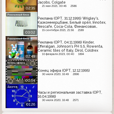
Jacobs, Colgate
21 мая 2021, 00:46
2586
02:35
Рекламный блок
Реклама (ОРТ, 31.12.1995) Wrigley's,
Казкоммерцбанк, Белый орёл, Innotex,
Nescafe, Coca-Cola, Финансовая
инициатива
15 сентября 2021, 21:56
2189
03:02
Рекламный блок
Реклама (ОРТ, 04.11.1996) Kinder,
Efferalgan, Johnson's PH 5.5, Rowenta,
Ceramic tiles of Italy, Dirol, Coldrex
10 февраля 2023, 00:40
1894
02:49
Конец эфира
Конец эфира (ОРТ, 12.12.1995)
30 июля 2020, 16:49
2896
00:54
Другое
Часы и региональная заставка (ОРТ,
16.04.1996)
30 июля 2020, 16:48
2571
01:26