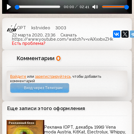
00:00
02:41
ОРТ
kstrvideo
3003
22 марта 2020, 23:36
Скачать
https://www.youtube.com/watch?v=vAiXxxbxZHk
Есть проблема?
0
Комментарии
Войдите
или
зарегистрируйтесь
, чтобы добавить
комментарий
Вход через Телеграм
Еще записи этого оформления
Рекламный блок
Реклама (ОРТ, декабрь 1996) Vena
moda Austria, KitKat, Electrolux, Whippy,