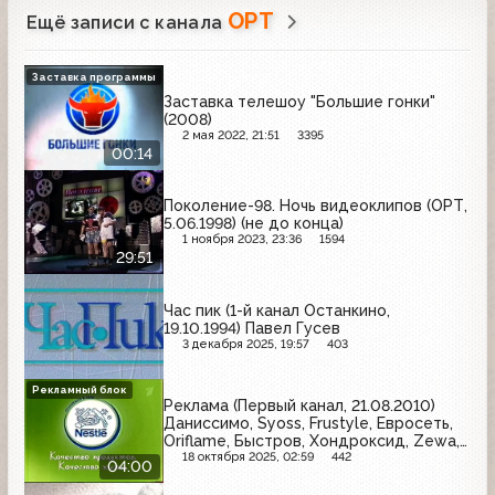
ОРТ
Ещё записи с канала
Заставка программы
Заставка телешоу "Большие гонки"
(2008)
2 мая 2022, 21:51
3395
00:14
Поколение-98. Ночь видеоклипов (ОРТ,
5.06.1998) (не до конца)
1 ноября 2023, 23:36
1594
29:51
Час пик (1-й канал Останкино,
19.10.1994) Павел Гусев
3 декабря 2025, 19:57
403
Рекламный блок
Реклама (Первый канал, 21.08.2010)
Даниссимо, Syoss, Frustyle, Евросеть,
Oriflame, Быстров, Хондроксид, Zewa,
Чёрная карта, Kinder, Diademine,
18 октября 2025, 02:59
442
04:00
Askona, Garnier