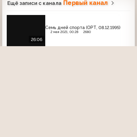
Первый канал
Ещё записи с канала
Семь дней спорта (ОРТ, 08.12.1995)
2 мая 2021, 00:28
2680
26:06
Чтобы помнили (ОРТ, 17.09.2000) Игорь
Нефедов
14 декабря 2015, 12:14
2879
34:40
Анонс
Анонс экстрим-шоу "Трюкачи" (Первый
канал, 07.11.2003)
15 февраля 2021, 14:54
2293
00:28
Угадайка (ОРТ, 2000) Илья Резник
19 сентября 2015, 16:32
2943
36:24