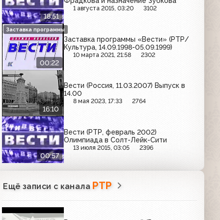
Фрадкова и назначение Зубкова
1 августа 2015, 03:20
3102
18:51
Заставка программы
Заставка программы «Вести» (РТР/
Культура, 14.09.1998-05.09.1999)
10 марта 2021, 21:58
2302
00:22
Вести (Россия, 11.03.2007) Выпуск в
14.00
8 мая 2023, 17:33
2764
16:10
Вести (РТР, февраль 2002)
Олимпиада в Солт-Лейк-Сити
13 июля 2015, 03:05
2396
00:57
РТР
Ещё записи с канала