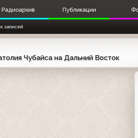
Радиоархив
Публикации
Ф
к записей
натолия Чубайса на Дальний Восток