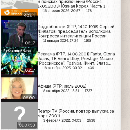
В поисках приключений (Россия,
17.05.2003) Южная Корея. Часть 1
16 апреля 2026, 20:57
178
40:54
Подробности (РТР, 14.10.1998) Сергей
Филатов, председатель исполкома
Конгресса интеллигенции России
11 января 2024, 17:24
1198
06:17
Рекламный блок
Реклама (РТР, 14.08.2001) Fanta, Gloria
Jeans, ТВ Бинго Шоу, Prestige, Масло
"Российское", Toshiba, Финт, Злато,
Domestos, Tchibo, Coca-Cola
18 октября 2025, 03:32
409
03:17
Афиша (РТР, июль 2002)
8 октября 2022, 15:51
1737
08:00
Театр+TV (Россия, повтор выпуска за
март 2001)
3 февраля 2022, 04:03
2538
01:07:53