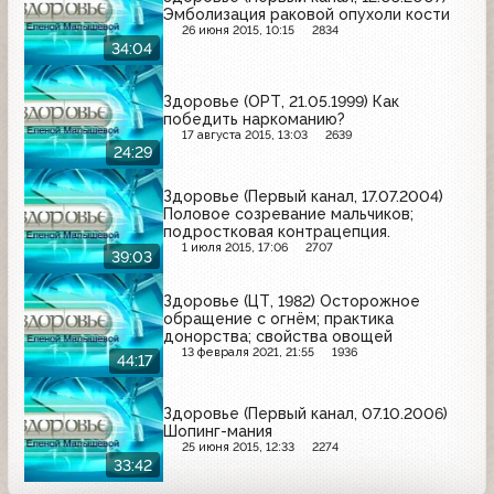
Эмболизация раковой опухоли кости
26 июня 2015, 10:15
2834
34:04
Здоровье (ОРТ, 21.05.1999) Как
победить наркоманию?
17 августа 2015, 13:03
2639
24:29
Здоровье (Первый канал, 17.07.2004)
Половое созревание мальчиков;
подростковая контрацепция.
1 июля 2015, 17:06
2707
39:03
Здоровье (ЦТ, 1982) Осторожное
обращение с огнём; практика
донорства; свойства овощей
13 февраля 2021, 21:55
1936
44:17
Здоровье (Первый канал, 07.10.2006)
Шопинг-мания
25 июня 2015, 12:33
2274
33:42