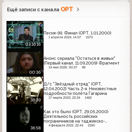
ОРТ
Ещё записи с канала
Песня-99. Финал (ОРТ, 1.01.2000)
1 апреля 2024, 14:07
1570
03:16:16
Анонс сериала "Остаться в живых"
(Первый канал, 11.09.2009) Фрагмент
14 мая 2026, 00:27
96
00:36
Д/с "Звёздный отряд" (ОРТ,
12.04.2002) Часть 2-я. Неизвестные
подробности полёта Гагарина
17 марта 2023, 22:24
1462
38:39
Как это было (ОРТ, 29.05.2000)
Деятельность российских
пограничников на таджикско-
афганской границе
4 февраля 2022, 22:43
2160
36:58